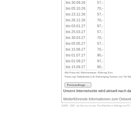
bis 30.09.26
57,-
bis 05.10.26
70,-
bis 23.12.26
57,-
bis 26.12.26
70,-
bis 03.01.27
97,-
bis 25.03.27
57,-
bis 30.03.27
70,-
bis 05.05.27
57,-
bis 15.06.27
70,-
bis 01.07.27
90,-
bis 01.09.27
97,-
bis 15.09.27
90,-
Alle Preise inkl. Mehrwertsteuer. Währung: Euro
Preise zzgl. Nebenkosten (z.B. Endreinigung, Kurtaxe, zum Teil Stel
Unsere Internetseite wird aktuell nach d
Weiterführende Informationen zum Ostsee
©2005 - 2020 - ein Service von Into-The-Web.Net im Auftrage von PC