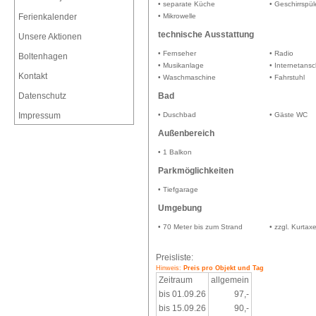
• separate Küche
• Geschirrspül
Ferienkalender
• Mikrowelle
technische Ausstattung
Unsere Aktionen
• Fernseher
• Radio
Boltenhagen
• Musikanlage
• Internetans
Kontakt
• Waschmaschine
• Fahrstuhl
Datenschutz
Bad
Impressum
• Duschbad
• Gäste WC
Außenbereich
• 1 Balkon
Parkmöglichkeiten
• Tiefgarage
Umgebung
• 70 Meter bis zum Strand
• zzgl. Kurtax
Preisliste:
Hinweis:
Preis pro Objekt und Tag
Zeitraum
allgemein
bis 01.09.26
97,-
bis 15.09.26
90,-