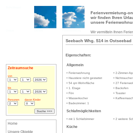
Boltenhagen
Ferienvermietung-on
wir finden Ihren Url
unsere Ferienwohnu
Urlaub
Ostsee
Ferienwohnung
Wir vermitteln Ihnen Feri
Seebach Whg. S14 in Ostseebad
Eigenschaften:
Urlaub an der Ostsee
Allgemein
Zeitraumsuche
• Ferienwohnung
• 2-Zimmer-A
von
• Haustiere nicht gestattet
• Nichtraucher
.
.
• 54 qm Wohnfläche
• 27 Ferienw
bis
• 1. Etage
• Backofen
.
.
• Fön
• Toaster
• Wasserkocher
• Kaffeemasc
Personen
davon Kinder
• Badezimmer: 1
Schlafmöglichkeiten
• mit 1 Schlafzimmer
• 2 weitere S
Home
Küche
Unsere Objekte